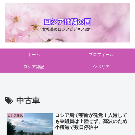
ホーム
プロフィール
ロシア雑記
シベリア
中古車
ロシア船で密輸が発覚！入港して
ロシア雑記
も乗組員は上陸せず、高波のため
小樽港で数日停泊中