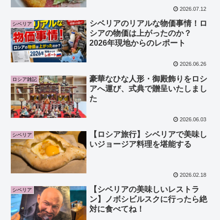
2026.07.12
シベリアのリアルな物価事情！ロ
シベリア
シアの物価は上がったのか？
2026年現地からのレポート
2026.06.26
豪華なひな人形・御殿飾りをロシ
ロシア雑記
アへ運び、式典で贈呈いたしまし
た
2026.06.03
【ロシア旅行】シベリアで美味し
シベリア
いジョージア料理を堪能する
2026.02.18
【シベリアの美味しいレストラ
シベリア
ン】ノボシビルスクに行ったら絶
対に食べてね！