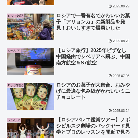
2025.09.29
ロシアで一番有名でかわいいお菓
ロシア雑記
子「アリョンカ」の新製品を発
見！おいしすぎて爆買いした
2025.08.26
【ロシア旅行】2025年ビザなし
シベリア
中国経由でシベリアへ飛ぶ、中国
南方航空＆S7航空
2025.07.03
ロシアのお菓子が大集合、おみや
ロシア雑記
げに最適な包み紙がかわいいミニ
チョコレート
2025.03.24
【ロシアバレエ鑑賞ツアー】ノボ
シベリア
シビルスク劇場のバックヤード見
学とプロのレッスンを間近で見る