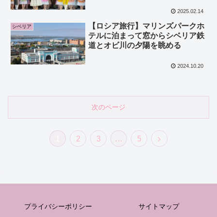
2025.02.14
【ロシア旅行】マリンズパークホ
シベリア
テルに泊まって窓からシベリア鉄
道とオビ川の夕陽を眺める
2024.10.20
次のページ
次
1
2
3
…
5
へ
プライバシーポリシー
サイトマップ