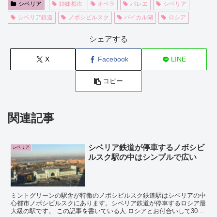
シベリア
姉妹都市
オペラ
バレエ
シベリア
シベリア鉄道
ノボシビルスク
バイカル湖
ロシア
シェアする
X
Facebook
LINE
コピー
関連記事
シベリア鉄道が停車するノボシビ
シベリア
ルスク駅の中はシンプルで広い
ミントグリーンの駅舎が特徴のノボシビルスク鉄道駅はシベリアの中
心都市ノボシビルスクにあります。シベリア鉄道が停車するロシア最
大級の駅です。 この記事を書いている人 ロシアとお付合いして30年