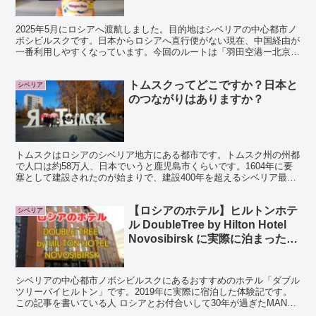
2025年5月にロシアへ渡航しました。目的地はシベリアの中心都市ノ
ボシビルスクです。日本からロシアへ直行便がない現在、中国経由が
一番利用しやすくなっています。今回のルートは「羽田空港ー北京大
興国際空港ーノボシビルスク空港」になります。ノボシ...
トムスクってどこですか？日本と
シベリア
のつながりはありますか？
トムスクはロシアのシベリア地方にある都市です。トムスク州の州都
で人口は約58万人、日本でいうと鹿児島市くらいです。1604年に要
塞として建設されたのが始まりで、建設400年を超えるシベリア最古
の町のひとつです。 この記事を書いている人 ロシ...
【ロシアのホテル】ヒルトンホテ
シベリア
ル DoubleTree by Hilton Hotel
Novosibirsk に実際に泊まった体
験記
シベリアの中心都市ノボシビルスクにあるおすすめのホテル「ダブル
ツリーバイヒルトン」です。2019年に実際に宿泊した体験記です。
この記事を書いている人 ロシアとお付合いして30年が過ぎたMANA
です。広大なロシアの中でもシベリアとロシア極東...