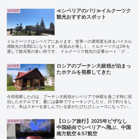
が過ぎたMANAです。広大なロシアの中でもシベリア...
≪シベリアのパリ≫イルクーツク
シベリア
観光おすすめスポット
イルクーツクはシベリアにあります。世界一の透明度を誇るバイカル
湖観光の玄関口になります。街並みが美しく、イルクーツクは1年を
通して観光客の多い街です。 イルクーツク観光の定番ルート「グリ
ーンライン」 イルクーツク観光には定番ルートの「グリー...
ロシアのプーチン大統領が泊まっ
シベリア
たホテルを視察してきた
今回視察したのは、プーチン大統領がシベリアで休暇を過ごす時に宿
泊したホテルです。夏には森林でウォーキングしたり、川で釣りをし
たり、冬はスキーを楽しんでいる姿がたびたびニュースになっていま
した。シベリアの小さな町にあるリゾートホテルはラグジュ...
【ロシア旅行】2025年ビザなし
シベリア
中国経由でシベリアへ飛ぶ、中国
南方航空＆S7航空