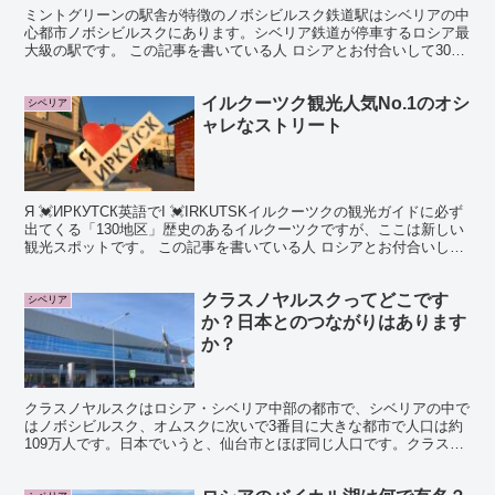
ミントグリーンの駅舎が特徴のノボシビルスク鉄道駅はシベリアの中
心都市ノボシビルスクにあります。シベリア鉄道が停車するロシア最
大級の駅です。 この記事を書いている人 ロシアとお付合いして30年
が過ぎたMANAです。広大なロシアの中でもシベリア...
イルクーツク観光人気No.1のオシ
シベリア
ャレなストリート
Я 💓ИРКУТСК英語でI 💓IRKUTSKイルクーツクの観光ガイドに必ず
出てくる「130地区」歴史のあるイルクーツクですが、ここは新しい
観光スポットです。 この記事を書いている人 ロシアとお付合いして
30年が過ぎたMANAです。広大なロ...
クラスノヤルスクってどこです
シベリア
か？日本とのつながりはあります
か？
クラスノヤルスクはロシア・シベリア中部の都市で、シベリアの中で
はノボシビルスク、オムスクに次いで3番目に大きな都市で人口は約
109万人です。日本でいうと、仙台市とほぼ同じ人口です。クラスノ
ヤルスクのある場所は赤土の断崖が多く、「クラスヌイ・...