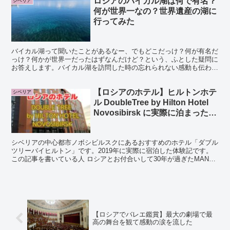
ロシアのバイカル湖は何で有名？
シベリア
何が世界一なの？世界遺産の湖に
行ってみた
バイカル湖って聞いたことがあるなー、でもどこだっけ？何が有名だ
っけ？何かが世界一だったはずなんだけど？という、ふとした疑問に
お答えします。バイカル湖を訪問した時の忘れられない感動も伝われ
ばいいなと思います。 この記事を書いた人 ロシアとお付...
【ロシアのホテル】ヒルトンホテ
シベリア
ル DoubleTree by Hilton Hotel
Novosibirsk に実際に泊まった体
験記
シベリアの中心都市ノボシビルスクにあるおすすめのホテル「ダブル
ツリーバイヒルトン」です。2019年に実際に宿泊した体験記です。
この記事を書いている人 ロシアとお付合いして30年が過ぎたMANA
です。広大なロシアの中でもシベリアとロシア極東...
【ロシアでバレエ鑑賞】最大の劇場で最
高の舞台を観て感動の涙を流した