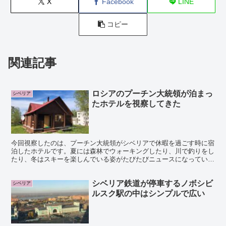
X
Facebook
LINE
コピー
関連記事
ロシアのプーチン大統領が泊まっ
シベリア
たホテルを視察してきた
今回視察したのは、プーチン大統領がシベリアで休暇を過ごす時に宿
泊したホテルです。夏には森林でウォーキングしたり、川で釣りをし
たり、冬はスキーを楽しんでいる姿がたびたびニュースになっていま
した。シベリアの小さな町にあるリゾートホテルはラグジュ...
シベリア鉄道が停車するノボシビ
シベリア
ルスク駅の中はシンプルで広い