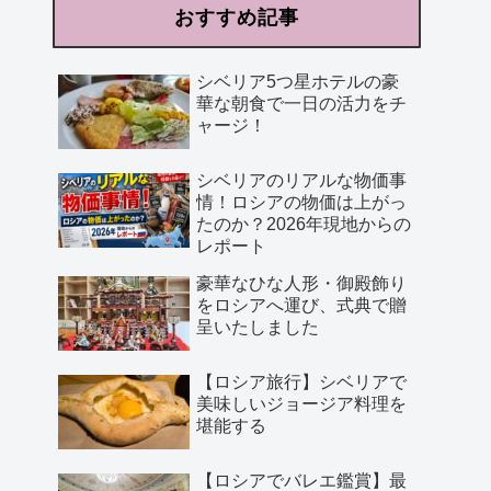
おすすめ記事
シベリア5つ星ホテルの豪
華な朝食で一日の活力をチ
ャージ！
シベリアのリアルな物価事
情！ロシアの物価は上がっ
たのか？2026年現地からの
レポート
豪華なひな人形・御殿飾り
をロシアへ運び、式典で贈
呈いたしました
【ロシア旅行】シベリアで
美味しいジョージア料理を
堪能する
【ロシアでバレエ鑑賞】最