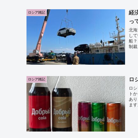
経
ロシア雑記
っ
北海
して
船？
制裁
ロ
ロシア雑記
ロシ
トか
あり
ます