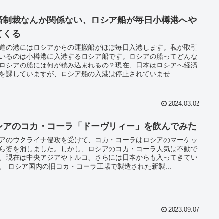
済制裁なんか関係ない、ロシア船が毎日小樽港へや
てくる
道の港にはロシアからの運搬船がほぼ毎日入港します。私が取引
いるのは小樽港に入港するロシア船です。ロシアの船ってどんな
ロシアの船には何が積み込まれるの？現在、日本はロシアへ経済
を課していますが、ロシア船の入港は停止されていませ...
2024.03.02
シアのコカ・コーラ「ドーヴリィー」を飲んでみた
アのウクライナ侵攻を受けて、コカ・コーラはロシアのマーケッ
ら姿を消しました。しかし、ロシアのコカ・コーラ人気は不動で
、現在は中央アジアやトルコ、さらには日本からも入ってきてい
。 ロシア国内の旧コカ・コーラ工場で製造された新製...
2023.09.07